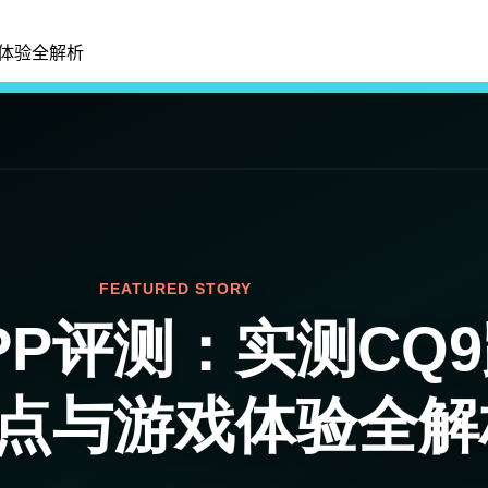
戏体验全解析