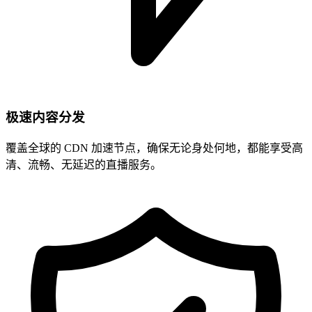
极速内容分发
覆盖全球的 CDN 加速节点，确保无论身处何地，都能享受高
清、流畅、无延迟的直播服务。