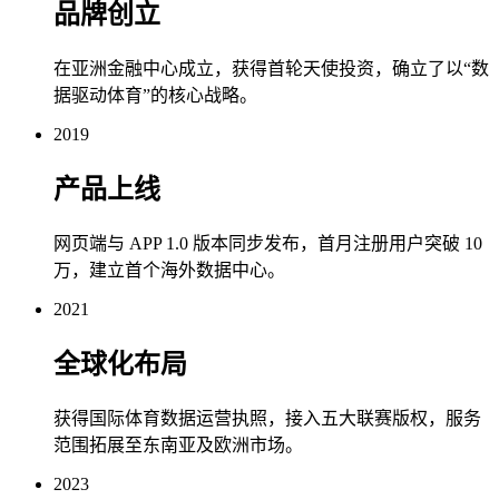
品牌创立
在亚洲金融中心成立，获得首轮天使投资，确立了以“数
据驱动体育”的核心战略。
2019
产品上线
网页端与 APP 1.0 版本同步发布，首月注册用户突破 10
万，建立首个海外数据中心。
2021
全球化布局
获得国际体育数据运营执照，接入五大联赛版权，服务
范围拓展至东南亚及欧洲市场。
2023