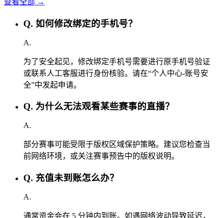
查看全部 →
Q.
如何修改绑定的手机号？
A.
为了安全起见，修改绑定手机号需要进行原手机号验证
或联系人工客服进行身份核验。请在“个人中心-账号安
全”中发起申请。
Q.
为什么无法观看某些赛事的直播？
A.
部分赛事可能受限于版权区域保护策略。建议您检查当
前网络环境，或关注赛事预告中的版权说明。
Q.
充值未到账怎么办？
A.
通常资金会在 5 分钟内到账。如遇网络波动导致延迟，