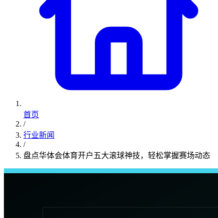
首页
/
行业新闻
/
盘点华体会体育开户五大滚球神技，轻松掌握赛场动态