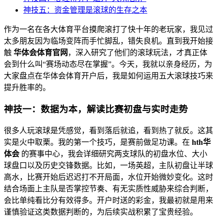
神技五：资金管理是滚球的生存之本
作为一名在各大体育平台摸爬滚打了快十年的老玩家，我见过
太多朋友因为临场变阵而手忙脚乱，错失良机。直到我开始接
触
华体会体育官网
，深入研究了他们的滚球玩法，才真正体
会到什么叫“赛场动态尽在掌握”。今天，我就以亲身经历，为
大家盘点在华体会体育开户后，我是如何运用五大滚球技巧来
提升胜率的。
神技一：数据为本，解读比赛初盘与实时走势
很多人玩滚球是凭感觉，看到落后就追，看到热了就反。这其
实是火中取栗。我的第一个技巧，是赛前做足功课。在
hth华
体会
的赛事中心，我会详细研究两支球队的初盘水位、大小
球盘口以及历史交锋数据。比如，一场英超，主队初盘让半球
高水，比赛开始后迟迟打不开局面，水位开始微妙变化。这时
结合场面上主队是否掌控节奏、有无实质性威胁来综合判断，
会比单纯看比分有效得多。开户时送的彩金，我最初就是用来
谨慎验证这类数据判断的，为后续实战积累了宝贵经验。