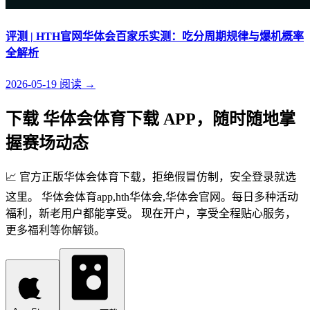
评测 | HTH官网华体会百家乐实测：吃分周期规律与爆机概率
全解析
2026-05-19
阅读
→
下载 华体会体育下载 APP，随时随地掌
握赛场动态
📈 官方正版华体会体育下载，拒绝假冒仿制，安全登录就选
这里。 华体会体育app,hth华体会,华体会官网。每日多种活动
福利，新老用户都能享受。 现在开户，享受全程贴心服务，
更多福利等你解锁。