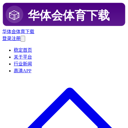
华体会体育下载
登录
注册
稳定首页
关于平台
行业新闻
高清APP