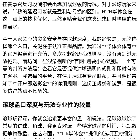
在赛事密集时段偶尔会出现加载迟缓的情况。对于滚球玩家来
说，半秒的延迟可能就是盈利与亏损的区别。HTH华体会在
这一点上的技术优化，显然更贴合我们这类追求即时响应的玩
家需求。
至于大家关心的资金安全与存取款速度，我的经验是，无论选
择哪个入口，关键在于认准正规品牌。我通过**华体会体育**
的官方渠道进行充值，多次提款经历都很顺畅，没有遇到过无
故拖延。而坊间一些混淆视听的“官网”则要小心甄别。一个可
靠的判断方法是：查看它是否提供清晰透明的规则和即时有效
的客服。我选择的平台，在注册后就有专员联系，并且明确告
知了**开户即送彩金**的详细规则，这份正规感和诚意，是很
多仿冒站点不具备的。
滚球盘口深度与玩法专业性的较量
滚球玩得深，你就会追求更丰富的盘口和玩法。足球滚球除了
常见的进球、角球，我更喜欢玩一些特定球员的射门、犯规数
据等特殊盘。在这方面，**hth华体会**提供的选项更为细分