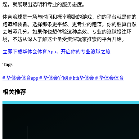
起，就展现出透明和专业的服务态度。
体育滚球是一场与时间和概率赛跑的游戏，你的平台就是你的
跑道和装备。选择那条更平整、更专业的跑道，你的胜算自然
会增添几分。如果你也想体验这种高效、专业的滚球投注环
境，不妨从深入了解这个备受资深玩家推崇的平台开始。
立即下载华体会体育App，开启你的专业滚球之旅
Tags
# 华体会体育app
# 华体会官网
# hth华体会
# 华体会体育
相关推荐