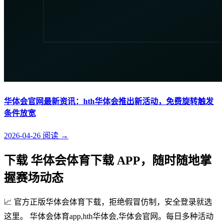
华体会官网最新资讯：hth华体会推出新活动，免费旋转触发
条件放宽
2026-04-26
阅读
→
下载 华体会体育下载 APP，随时随地掌
握赛场动态
📈 官方正版华体会体育下载，拒绝假冒仿制，安全登录就选
这里。 华体会体育app,hth华体会,华体会官网。每日多种活动