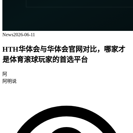
News
2026-06-11
HTH华体会与华体会官网对比，哪家才
是体育滚球玩家的首选平台
阿
阿明说