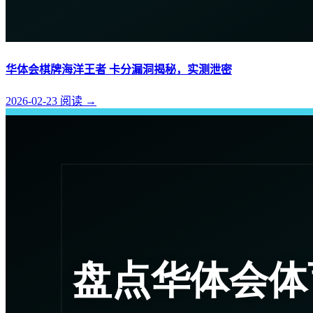
华体会棋牌海洋王者 卡分漏洞揭秘，实测泄密
2026-02-23
阅读
→