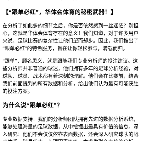
【“跟单必红”，华体会体育的秘密武器！】
在分析了如此多的细节之后，你是否依然感到一丝迷茫？别担
心，这就是华体会体育存在的意义！我们知道，对于许多用户
来说，足球比赛的复杂性让他们望而却步。因此，我们推出了
“跟单必红”的特色服务，旨在让你轻松参与，满载而归。
“跟单”，顾名思义，就是跟随我们专业分析师的投注建议。这
些分析师并非普通的球迷，他们拥有多年的足球分析经验，对
球队、球员、战术都有着深刻的理解。他们会在比赛前，结合
我们前面提到的所有数据和分析，给出他们认为最有可能获胜
的投注方案。
为什么说“跟单必红”？
专业数据支持：我们的分析师团队拥有先进的数据分析系统，
能够处理海量的足球数据，从中挖掘出最具有价值的信息。深
入研究：他们不会仅仅依靠表面数据，还会深入研究球队的战