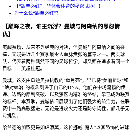
【“跟单必红”，华体会体育的秘密武器！】
为什么说“跟单必红”？
【巅峰之夜，谁主沉浮？曼城与阿森纳的恩怨情
仇】
英超赛场，从来不乏经典的对决，但曼城与阿森纳之间的碰
撞，无疑是近几个赛季最令人血脉贲张的篇章之一。两支球
队，代表着两种截然不同的足球哲学，却又都在追求着同一个
目标——英超桂冠。
曼城，这支由瓜迪奥拉执教的“蓝月亮”，早已将“美丽足球”和
“绝对统治”的概念刻进了自己的DNA。他们在中场流畅的传
递、边路的犀利突破、以及禁区内精准的终结，早已成为联赛
的标杆。本赛季，曼城依旧展现出了他们强大的统治力，在联
赛中一路高歌猛进，无论是进攻火力还是防守韧性，都几乎无
可挑剔。
哈兰德的加盟更是如虎添翼，这位挪威“魔人”以其恐怖的进球