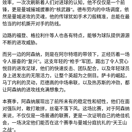
效率，一次次刷新着人们对进球的认知，他不仅仅是一个前
锋，更是曼城摧城拔寨的“核武器”。德布劳内的中场调度，依
然是曼城进攻的灵魂，他的传球犹如手术刀般精准，总能在最
恰当的时机撕开对手的防线。
边路的福登、格拉利什等人也各有特点，能够为球队提供源源
不断的进攻威胁。
而另一边的阿森纳，则是在阿尔特塔的带领下，正经历着一场
令人振奋的“复兴”。这支年轻的“枪手”军团，踢出了令人赏心
悦目的进攻足球，他们的快速反击、团队配合，以及年轻球员
身上迸发出的无限活力，让整个英超为之侧目。萨卡的崛起，
马丁内利的灵动，厄德高的中场串联，以及热苏斯的冲劲，都
让阿森纳的进攻线充满想象力。
本赛季，阿森纳展现出了前所未有的稳定性和韧性，他们在面
对强队时，敢打敢拼，丝毫不落下风。这场比赛，对于阿森纳
来说，不仅仅是一场普通的联赛，更是一次证明自己的绝佳机
会，一场决定他们能否在这个赛季与曼城分庭抗礼的“天王山
之战”。