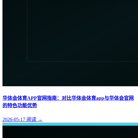
华体会体育APP官网指南：对比华体会体育app与华体会官网
的特色功能优势
2026-05-17
阅读
→