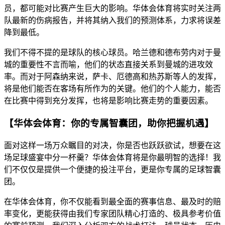
员，都可能对比赛产生巨大的影响。华体会体育将实时关注两
队最新的伤病报告，并将其纳入我们的预测体系，力求将误差
降到最低。
我们不得不提的是球队的核心球员。哈兰德和德布劳内对于曼
城的重要性不言而喻，他们的状态直接关系到曼城的进攻效
率。而对于阿森纳来说，萨卡、厄德高和热苏斯等人的发挥，
将是他们能否在客场有所作为的关键。他们的个人能力，能否
在比赛中得到充分发挥，也将是影响比赛走势的重要因素。
【华体会体育：你的专属智囊团，助你把握机遇】
面对这样一场万众瞩目的对决，你是否也跃跃欲试，想要在这
场足球盛宴中分一杯羹？华体会体育将是你最明智的选择！我
们不仅仅是提供一个便捷的投注平台，更是你专属的足球智囊
团。
在华体会体育，你不仅能看到最全面的赛事信息、最及时的赔
率变化，更能获得由我们专家团队精心打造的、极具参考价值