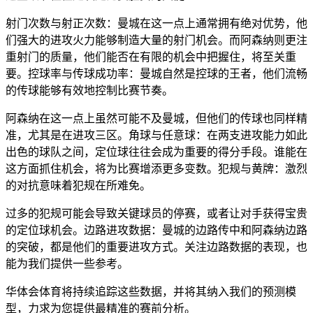
射门次数与射正次数：曼城在这一点上通常拥有绝对优势，他
们强大的进攻火力能够制造大量的射门机会。而阿森纳则更注
重射门的质量，他们能否在有限的机会中把握住，将至关重
要。控球率与传球成功率：曼城自然是控球的王者，他们流畅
的传球能够有效地控制比赛节奏。
阿森纳在这一点上虽然可能不及曼城，但他们的传球也同样精
准，尤其是在进攻三区。角球与任意球：在两支进攻能力如此
出色的球队之间，定位球往往会成为重要的得分手段。谁能在
这方面抓住机会，将为比赛增添更多变数。犯规与黄牌：激烈
的对抗意味着犯规在所难免。
过多的犯规可能会导致关键球员的停赛，或者让对手获得宝贵
的定位球机会。边路进攻数据：曼城的边路传中和阿森纳边路
的突破，都是他们的重要进攻方式。关注边路数据的表现，也
能为我们提供一些参考。
华体会体育将持续追踪这些数据，并将其纳入我们的预测模
型，力求为您提供最精准的赛前分析。